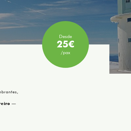
Desde
25€
/pax
mbrantes,
reiro
—