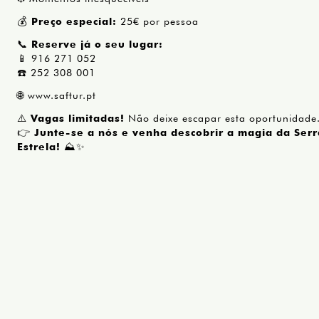
💰
Preço especial:
25€ por pessoa
📞
Reserve já o seu lugar:
📱 916 271 052
☎️ 252 308 001
🌐
www.saftur.pt
⚠️
Vagas limitadas!
Não deixe escapar esta oportunidade
👉
Junte-se a nós e venha descobrir a magia da Serr
Estrela!
⛰️✨