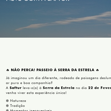
🔥
NÃO PERCA! PASSEIO À SERRA DA ESTRELA
🔥
Já imaginou um dia diferente, rodeado de paisagens deslu
ar puro e boa companhia?
A
Saftur
leva-o(a) à
Serra da Estrela
no dia
22 de Feve
venha viver esta experiência única!
❄️ Natureza
❄️ Tradição
❄️ Momentos inesquecíveis